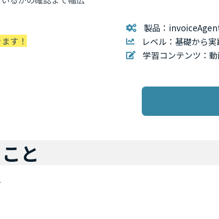
製品：invoiceAgen
きます！
レベル：基礎から実
学習コンテンツ：動
ロ
ること
方