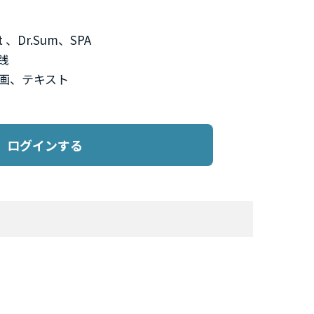
t 、Dr.Sum、SPA
践
画、テキスト
グインする