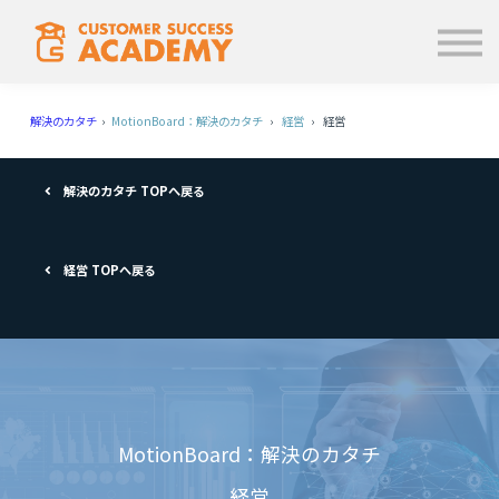
学ぶ
使い方
お知らせ
解決のカタチ
›
MotionBoard：解決のカタチ
›
経営
› 経営
ログイン
解決のカタチ TOPへ戻る
経営 TOPへ戻る
MotionBoard：解決のカタチ
経営