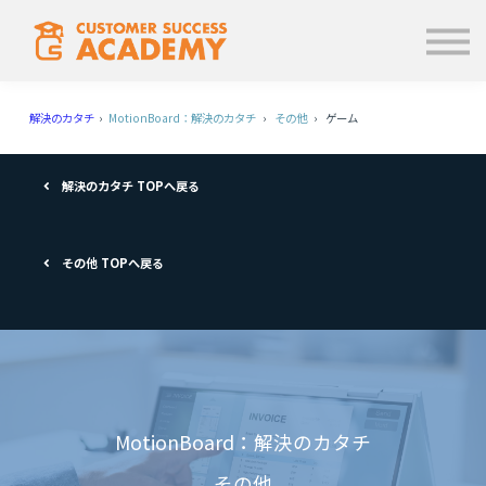
学ぶ
使い方
お知らせ
解決のカタチ
›
MotionBoard：解決のカタチ
›
その他
› ゲーム
ログイン
解決のカタチ TOPへ戻る
その他 TOPへ戻る
MotionBoard：解決のカタチ
その他