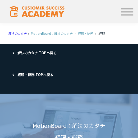
学ぶ
使い方
お知らせ
解決のカタチ
›
MotionBoard：解決のカタチ
›
経理・総務
› 経理
ログイン
解決のカタチ TOPへ戻る
経理・総務 TOPへ戻る
MotionBoard：解決のカタチ
経理・総務