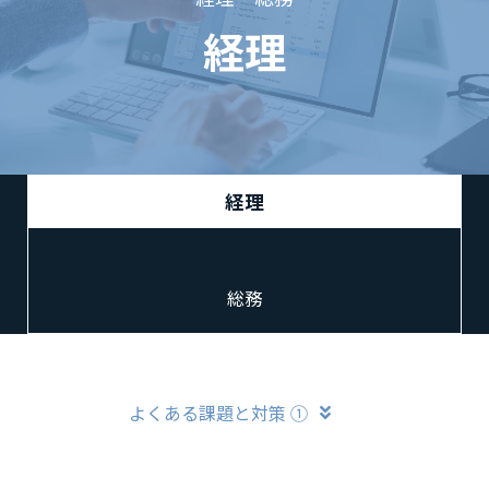
経理
経理
総務
よくある課題と対策 ①