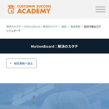
学ぶ
使い方
お知らせ
解決のカタチ
›
MotionBoard：解決のカタチ
›
製造
›
報告業務
› 製造月報出力ダ
ログイン
ッシュボード
MotionBoard：解決のカタチ
報告業務へ戻る