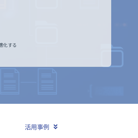
。
・最適化する
活用事例